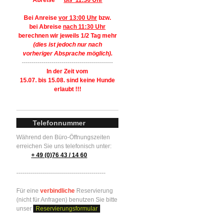
Abreise
bis 11:30 Uhr
Bei Anreise
vor 13:00 Uhr
bzw.
bei Abreise
nach 11:30 Uhr
berechnen wir jeweils 1/2 Tag mehr
(dies ist jedoch nur nach
vorheriger Absprache möglich).
----------------------------------------------
In der Zeit vom
15.07. bis 15.08. sind keine Hunde
erlaubt !!!
Telefonnummer
Während den Büro-Öffnungszeiten
erreichen Sie uns telefonisch unter:
+ 49 (0)76 43 / 14 60
---------------------------------------------
Für eine
verbindliche
Reservierung
(nicht für Anfragen) benutzen Sie bitte
unser
Reservierungsformular