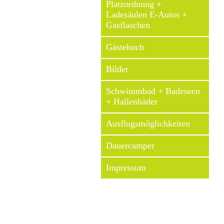
Platzordnung +
Ladesäulen E-Autos +
Gasflaschen
Gästebuch
Bilder
Schwimmbad + Badeseen
+ Hallenbäder
Ausflugsmöglichkeiten
Dauercamper
Impressum