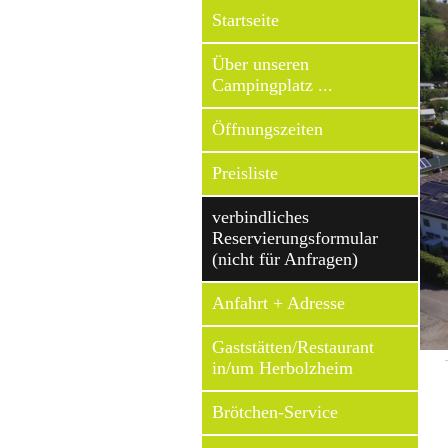
Startseite
Über unseren
Campingplatz ...
Öffnungszeiten
Preisliste
verbindliches
Reservierungsformular
(nicht für Anfragen)
Anfahrt + Adresse
Gaststätten/Restaurant
in/um Herbolzheim
Brötchen-Service