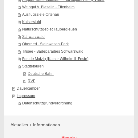
Weingut A. Bieselin - Ettenheim
Ausflugsziele Ortenau
Kaiserstuhl
Naturschutzgebiet Taubergießen
Schwarzwald
Oberried - Steinwasen-Park
Titisee - Badeparadies Schwarzwald
Fort de Mutzig (Kaiser Wilhelm II. Feste)
Städtetouren
Deutsche Bahn
RVF
Dauercamper
Impressum
Datenschutzgrundverordnung
Aktuelles + Informationen