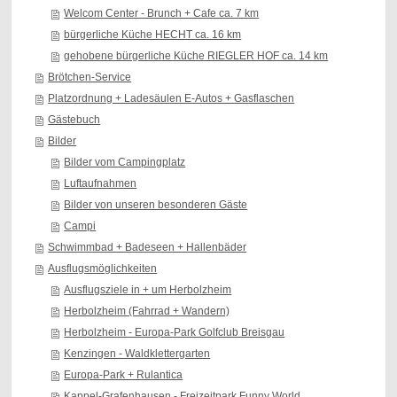
Welcom Center - Brunch + Cafe ca. 7 km
bürgerliche Küche HECHT ca. 16 km
gehobene bürgerliche Küche RIEGLER HOF ca. 14 km
Brötchen-Service
Platzordnung + Ladesäulen E-Autos + Gasflaschen
Gästebuch
Bilder
Bilder vom Campingplatz
Luftaufnahmen
Bilder von unseren besonderen Gäste
Campi
Schwimmbad + Badeseen + Hallenbäder
Ausflugsmöglichkeiten
Ausflugsziele in + um Herbolzheim
Herbolzheim (Fahrrad + Wandern)
Herbolzheim - Europa-Park Golfclub Breisgau
Kenzingen - Waldklettergarten
Europa-Park + Rulantica
Kappel-Grafenhausen - Freizeitpark Funny World