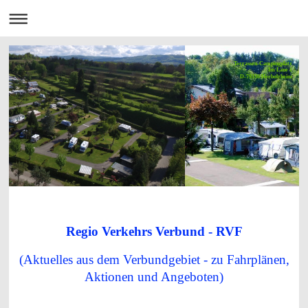
Terrassen-Campingplatz
Im Laue 1
D-79336 Herbolzheim
Regio Verkehrs Verbund - RVF
(Aktuelles aus dem Verbundgebiet - zu Fahrplänen,
Aktionen und Angeboten)